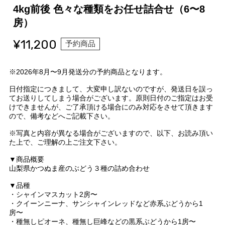
4kg前後 色々な種類をお任せ詰合せ（6〜8
房）
¥11,200
予約商品
※2026年8月〜9月発送分の予約商品となります。
日付指定につきまして、大変申し訳ないのですが、発送日を誤っ
てお送りしてしまう場合がございます。原則日付のご指定はお受
けできませんが、ご了承頂ける場合にのみ対応をさせて頂きます
ので、備考などへご記載下さい。
※写真と内容が異なる場合がございますので、以下、お読み頂い
た上で、ご理解の上ご注文下さい。
▼商品概要
山梨県かつぬま産のぶどう３種の詰め合わせ
▼品種
・シャインマスカット2房〜
・クイーンニーナ、サンシャインレッドなど赤系ぶどうから1
房〜
・種無しピオーネ、種無し巨峰などの黒系ぶどうから1房〜