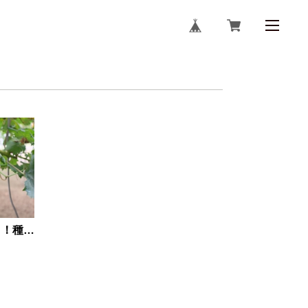
4kg前後 安定の黒ぶどう！種なしピオーネ（6〜8房）