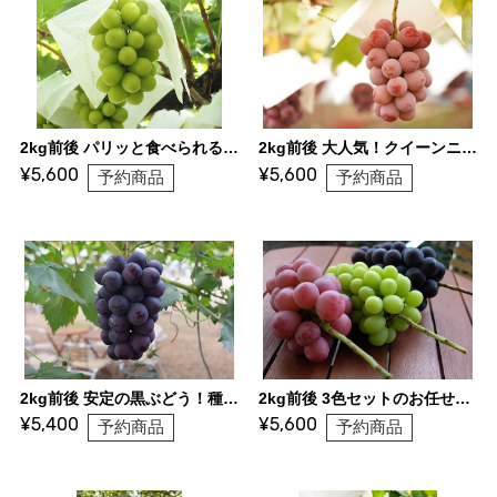
2kg前後 パリッと食べられるシャインマスカット（3〜5房）
2kg前後 大人気！クイーンニーナ（3〜5房）
¥5,600
¥5,600
予約商品
予約商品
2kg前後 安定の黒ぶどう！種なしピオーネ（3〜5房）
2kg前後 3色セットのお任せ詰合せ（3〜5房）
¥5,400
¥5,600
予約商品
予約商品